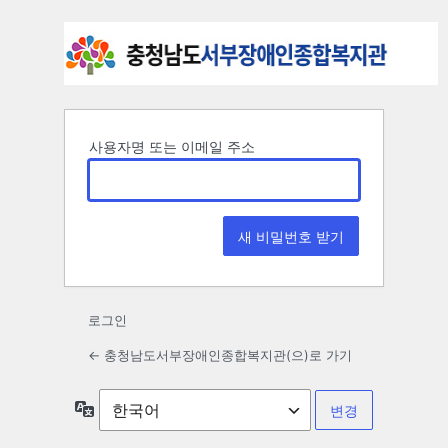
비
밀
번
호
사용자명 또는 이메일 주소
분
실
로그인
← 충청남도서부장애인종합복지관(으)로 가기
언
어