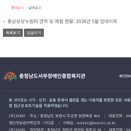
좋아요
0
싫어요
0
충남상상누림터 견학 및 체험 현황: 2026년 5월 업데이트
«
목록보기
답글쓰기
개인정보
본 사이트는 시각 · 인지 · 운동 등에서 불편을 겪는 이용자를 포함한 모든 사
웹 접근성 보조기술을 적용하였습니다.
(우)33447 주소 : 충청남도 보령시 주교면 보령북로 404
대표전화 : 041
｜
개인정보관리책임자 : 이다운
이메일 : westrc@westrc.or.kr
｜
(우)33335 청양분관 : 충청남도 청양군 청양읍 월촌길 38
대표전화 : 041
｜