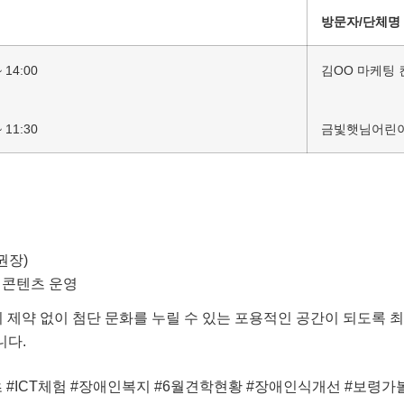
방문자/단체명
 14:00
김OO 마케팅
 11:30
금빛햇님어린
권장)
 콘텐츠 운영
제약 없이 첨단 문화를 누릴 수 있는 포용적인 공간이 되도록 
니다.
#ICT체험 #장애인복지 #6월견학현황 #장애인식개선 #보령