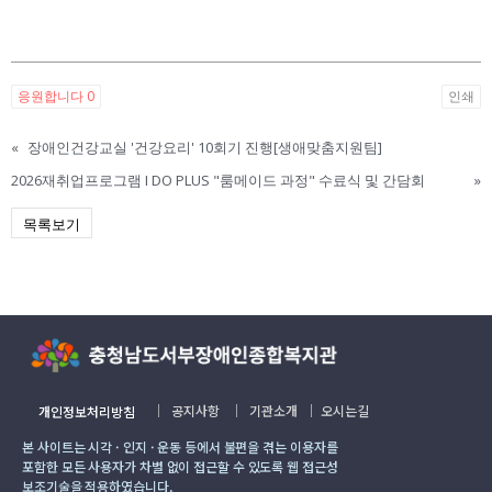
응원합니다
0
인쇄
«
장애인건강교실 '건강요리' 10회기 진행[생애맞춤지원팀]
2026재취업프로그램 I DO PLUS "룸메이드 과정" 수료식 및 간담회
»
목록보기
｜
공지사항
｜
기관소개
｜
오시는길
개인정보처리방침
본 사이트는 시각 · 인지 · 운동 등에서 불편을 겪는 이용자를
포함한 모든 사용자가 차별 없이 접근할 수 있도록 웹 접근성
보조기술을 적용하였습니다.