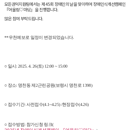
모든권익지원팀에서는 제 45회 장애인의 날을 맞이하여 장애인식개선캠페인
『어울림♡마당』을 진행합니다.
많은 참여 부탁드립니다.
**우천예보로 일정이 변경되었습니다.
○
일시
:
2025. 4. 26(
토
) 12:00 ~ 15:00
○
장소
:
명천동 제
2
근린공원
(
보령시 명천로
1398)
○
접수기간
:
사전접수
(4.1~4.25) /
현장접수
(4.26)
○
접수방법
:
참가신청 링크(
2025년 장애인식개선캠페인 「어울림♡마당」