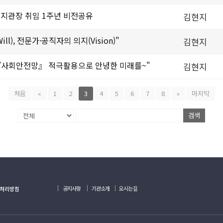
합복지관장 취임 1주년 비전공유
김현지
ll), 전문가·공직자의 의지(Vision)"
김현지
모), 『사회안전망』 적극활용으로 안녕한 미래를~"
김현지
처음
«
1
2
3
4
5
6
7
8
»
마지막
검색
｜
｜
｜
공지사항
기관소개
오시는길
처리방침