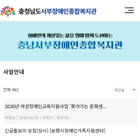
장애인의 개성있는 삶을 향해 함께 도전하는
충남서부
장애인종합복지관
사업안내
전체 962
2026년 여성장애인교육지원사업 '찾아가는 문화센...
박정선
|
2026.02.20
|
추천 0
|
조회 95
긴급돌보미 모집(상시) [보령시장애인가족지원센터]