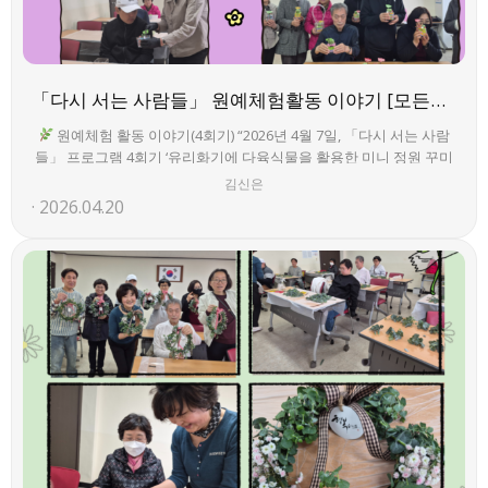
「다시 서는 사람들」 원예체험활동 이야기 [모든권익지원팀]
원예체험 활동 이야기(4회기) “2026년 4월 7일, 「다시 서는 사람
들」 프로그램 4회기 ‘유리화기에 다육식물을 활용한 미니 정원 꾸미
기’를 진행하였습니다.참여자들은 투명한 유리화기와 알록달록 돌을
김신은
활용해 다육식물을 배치하며 자신만의 미니 정원을 꾸미고, 자연을
2026.04.20
가까이에서 느끼는 시간을 가졌습니다.이를 통해 정서적 안정과 성취
감을 경험하였습니다.”