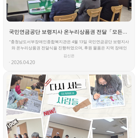
국민연금공단 보령지사 온누리상픔권 전달「모든권익지원팀」
“충청남도서부장애인종합복지관은 4월 13일 국민연금공단 보령지사
와 온누리상품권 전달식을 진행하였으며, 후원 물품은 지역 장애인
지원을 위해 사용될 예정입니다.”
김신은
2026.04.20