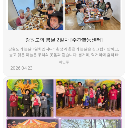
강원도의 봄날 2일차 [주간활동센터]
강원도의 봄날 2일차입니다~ 횡성과 춘천의 봄날은 싱그럽기만하고,
높고 맑은 하늘은 우리의 웃음과 같습니다. 볼거리, 먹거리에 흠뻑 빠
져있는 우리의 봄날입니다~ Living Life~ Loving Life~
이민주
2026.04.23