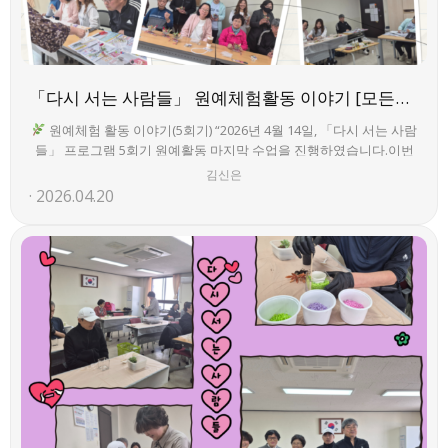
「다시 서는 사람들」 원예체험활동 이야기 [모든권익지원팀]
원예체험 활동 이야기(5회기) “2026년 4월 14일, 「다시 서는 사람
들」 프로그램 5회기 원예활동 마지막 수업을 진행하였습니다.이번
활동에서는 ‘젤 캔들을 활용한 향초 만들기’를 통해 다양한 향과 장식
김신은
재료를 활용하여 각자의 개성을 담은 작품을 완성하는 시간을 가졌습
2026.04.20
니다.참여자들은 활동을 통해 정서적 안정과 만족감을 경험하며 프로
그램을 마무리하였습니다.”