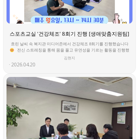
스포츠교실 '건강체조' 8회기 진행 [생애맞춤지원팀]
흐린 날씨 속 복지관 미디어존에서 건강체조 8회기를 진행했습니다
전신 스트레칭을 통해 몸을 풀고 유연성을 기르는 활동을 진행했
으며, 회원분들 모두 끝까지 열심히 참여하는 모습이 인상적이었습니
김현지
다. 그럼 다음 회기에도 즐겁게 만나요
현장의 생생한 모습을
2026.04.20
사진과 영상으로 함께 확인해 주세요!
https://youtube.com/shorts/ZdnIkEUhL3E