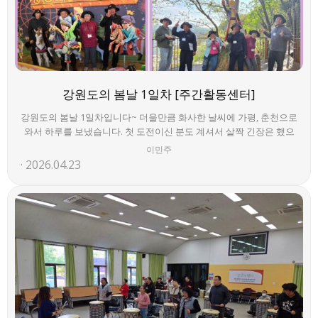
강원도의 봄날 1일차 [주간활동센터]
강원도의 봄날 1일차입니다~ 더울만큼 화사한 날씨에 가평, 춘천으로
와서 하루를 보냈습니다. 첫 도전이신 분도 계셔서 살짝 긴장은 했으
나, 아주 잘 지내시고, 좋아하셔서 참 뿌듯합니다~ 분주한 1일차를 무
이민주
사히 보냅니다. 2일차 기대해주세요~^^ Living Life~ Loving Life~
2026.04.23