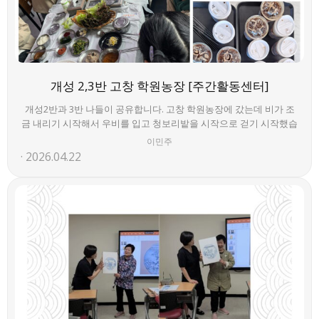
개성 2,3반 고창 학원농장 [주간활동센터]
개성2반과 3반 나들이 공유합니다. 고창 학원농장에 갔는데 비가 조
금 내리기 시작해서 우비를 입고 청보리밭을 시작으로 걷기 시작했습
니다. 차츰 비가 잦아들어 유채꽃 가득한 곳으로 향할 수 있었고, 좀 더
이민주
가보니 비가 그쳤습니다. 나름 운치있고, 나름 잊지못할 추억의 시간
2026.04.22
이었습니다. 우리 회원님들 우비소녀, 우비소년이 되어서 더욱 웃음
꽃이 만발했고, 두고두고 회자할 수 있는 오늘일듯 싶습니다.~^^
Living Life~ Loving Life~