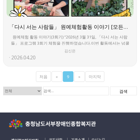
「다시 서는 사람들」 원예체험활동 이야기 [모든권익지원팀]
원예체험 활동 이야기(3회기) “2026년 3월 31일, 「다시 서는 사람
들」 프로그램 3회기 체험을 진행하였습니다.이번 활동에서는 넝쿨
리스틀에 유카리(생화)를 활용하여 리스를 만들며 자연의 향을 느끼
김신은
고, 각자의 개성을 담은 작품을 완성하는 시간을 가졌습니다.참여자
2026.04.20
들은 활동을 통해 정서적 안정과 성취감을 경험하였습니다.”회기 원
예
처음
«
9
»
마지막
검색
｜
공지사항
｜
기관소개
｜
오시는길