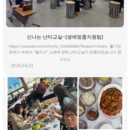
신나는 난타교실~[생애맞춤지원팀]
https://youtube.com/shorts/_5Hls8045bI?feature=share 활기찬
분위기 속에서 "돌리고" 노래에 맞춰 난타교실이 진행되었습니다. 참
여자분들은 리듬에 맞춰 적극적으로 참여하며 즐겁게 활동하고 있습
유은정
니다. 앞으로도 즐겁고 활기찬 프로그램으로 이어질 예정입니다
2026.04.23