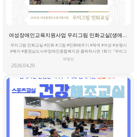
여성장애인교육지원사업 우리그림 민화교실[생애맞춤지원팀]
우리그림 민화교실 #민화 #그림 #민화배우기 #채색 #여성 #보령시
#복지 #충청남도서부장애인종합복지관 클릭하시면 1회기 "우리그
림 민화교실" 유튜브(쇼츠)를 보실 수 있습니다. 우리그림 민화교실 2
박정선
번째 시간에는 ‘모란달항아리’의 의미를 알고 채색과 기법을 배우는
2026.04.20
시간이었습니다. 모란의 부귀로운 의미를 담아 회원들이 자신의 그
림에 제목을 붙여주는 재미있는 발표시간도 가졌습니다.