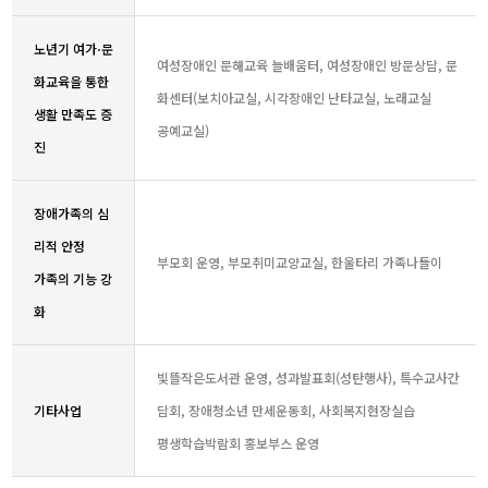
노년기 여가⋅문
여성장애인 문해교육 늘배움터, 여성장애인 방문상담, 문
화교육을 통한
화센터(보치아교실, 시각장애인 난타교실, 노래교실
생활 만족도 증
공예교실)
진
장애가족의 심
리적 안정
부모회 운영, 부모취미교양교실, 한울타리 가족나들이
가족의 기능 강
화
빛뜰작은도서관 운영, 성과발표회(성탄행사), 특수교사간
기타사업
담회, 장애청소년 만세운동회, 사회복지현장실습
평생학습박람회 홍보부스 운영