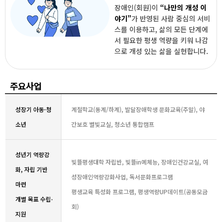
장애인(회원)이
“나만의 개성 이
야기”
가 반영된 사람 중심의 서비
스를 이용하고, 삶의 모든 단계에
서 필요한 평생 역량을 키워 나감
으로 개성 있는 삶을 실현합니다.
주요사업
성장기 아동·청
계절학교(동계/하계), 발달장애학생 문화교육(주말), 야
소년
간보호 별빛교실, 청소년 통합캠프
성년기 역량강
빛뜰평생대학 자립반, 빛뜰in예체능, 장애인건강교실, 여
화, 자립 기반
성장애인역량강화사업, 독서문화프로그램
마련
평생교육 특성화 프로그램, 평생역량UP데이트(공동모금
개별 목표 수립⋅
회)
지원